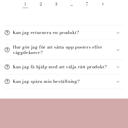
1
2
3
…
7
I
n
Kan jag returnera en produkt?
n
e
Hur gör jag för att sätta upp posters eller
h
väggdekorer?
å
l
Kan jag få hjälp med att välja rätt produkt?
l
s
Kan jag spåra min beställning?
o
m
k
a
n
d