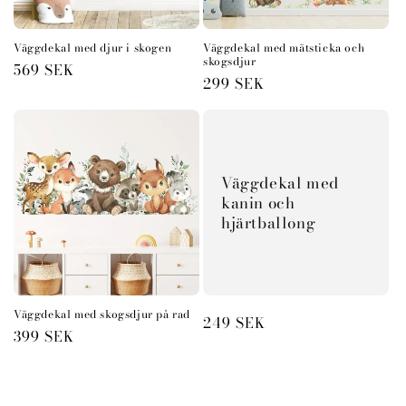
Väggdekal med djur i skogen
Väggdekal med mätsticka och
skogsdjur
Ordinarie
569 SEK
Ordinarie
299 SEK
pris
pris
Väggdekal med
kanin och
hjärtballong
Väggdekal med skogsdjur på rad
Ordinarie
249 SEK
Ordinarie
399 SEK
pris
pris