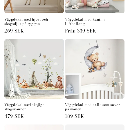
Väggdekal med hjort och
Väggdekal med kanin i
skogsdjur på ryggen
luftballong
Ordinarie
269 SEK
Ordinarie
Från 339 SEK
pris
pris
Väggdekal med skojiga
Väggdekal med nalle som sover
skogsvänner
på månen
Ordinarie
479 SEK
Ordinarie
189 SEK
pris
pris