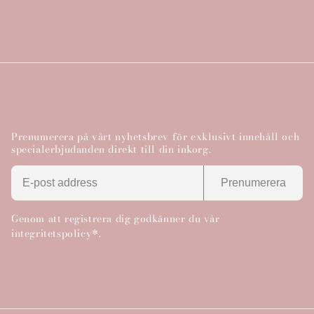
ö
l
j
a
s
Prenumerera på vårt nyhetsbrev för exklusivt innehåll och
specialerbjudanden direkt till din inkorg.
Prenumerera
Genom att registrera dig godkänner du vår
integritetspolicy*.