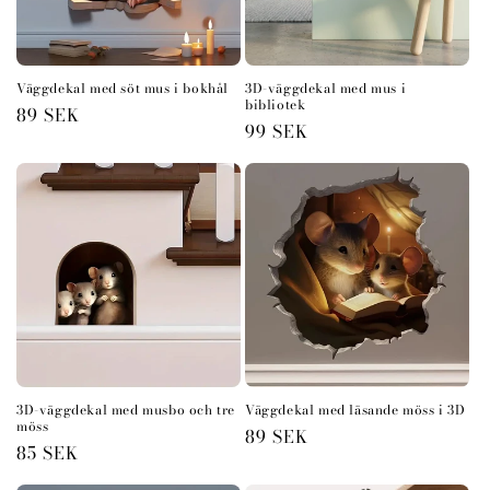
s
e
r
Väggdekal med söt mus i bokhål
3D-väggdekal med mus i
bibliotek
Ordinarie
89 SEK
Ordinarie
99 SEK
i
pris
pris
e
:
3D-väggdekal med musbo och tre
Väggdekal med läsande möss i 3D
möss
Ordinarie
89 SEK
Ordinarie
85 SEK
pris
pris