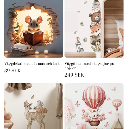
Väggdekal med söt mus och bok
Väggdekal med skogsdjur på
höjden
Ordinarie
89 SEK
Ordinarie
249 SEK
pris
pris