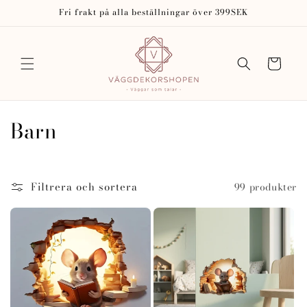
vidare
Fri frakt på alla beställningar över 399SEK
till
innehåll
Varukorg
P
Barn
r
o
Filtrera och sortera
99 produkter
d
u
k
t