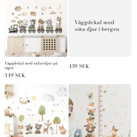
Väggdekal med
söta djur i bergen
Väggdekal med safaridjur på
Ordinarie
439 SEK
tåget
pris
Ordinarie
349 SEK
pris