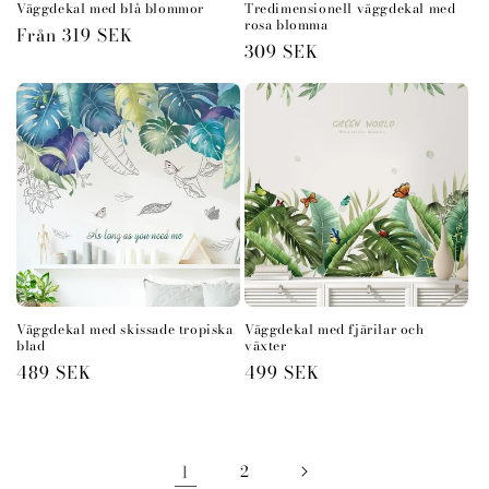
Väggdekal med blå blommor
Tredimensionell väggdekal med
rosa blomma
Ordinarie
Från 319 SEK
Ordinarie
309 SEK
pris
pris
Väggdekal med skissade tropiska
Väggdekal med fjärilar och
blad
växter
Ordinarie
489 SEK
Ordinarie
499 SEK
pris
pris
1
2