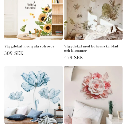
Väggdekal med gula solrosor
Väggdekal med bohemiska blad
och blommor
Ordinarie
309 SEK
Ordinarie
479 SEK
pris
pris