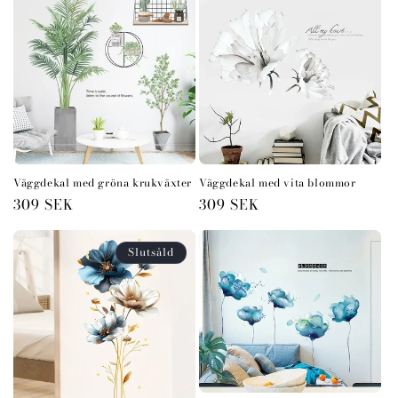
Väggdekal med gröna krukväxter
Väggdekal med vita blommor
Ordinarie
309 SEK
Ordinarie
309 SEK
pris
pris
Slutsåld