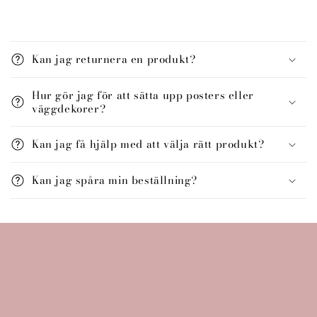
I
n
Kan jag returnera en produkt?
n
e
Hur gör jag för att sätta upp posters eller
h
väggdekorer?
å
l
Kan jag få hjälp med att välja rätt produkt?
l
s
Kan jag spåra min beställning?
o
m
k
a
n
d
ö