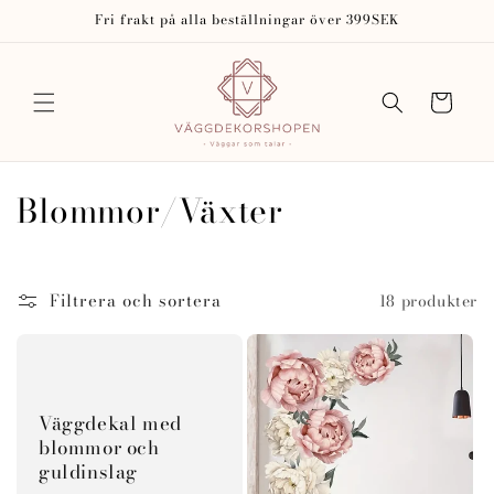
vidare
Fri frakt på alla beställningar över 399SEK
till
innehåll
Varukorg
P
Blommor/Växter
r
o
Filtrera och sortera
18 produkter
d
u
k
Väggdekal med
blommor och
t
guldinslag