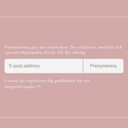
l
j
a
s
Prenumerera på vårt nyhetsbrev för exklusivt innehåll och
specialerbjudanden direkt till din inkorg.
Prenumerera
Genom att registrera dig godkänner du vår
integritetspolicy*.