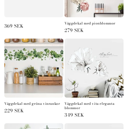
s
e
r
Väggdekal med pionblommor
Ordinarie
369 SEK
Ordinarie
279 SEK
pris
i
pris
e
:
Väggdekal med gröna vinrankor
Väggdekal med vita eleganta
blommor
Ordinarie
229 SEK
Ordinarie
349 SEK
pris
pris