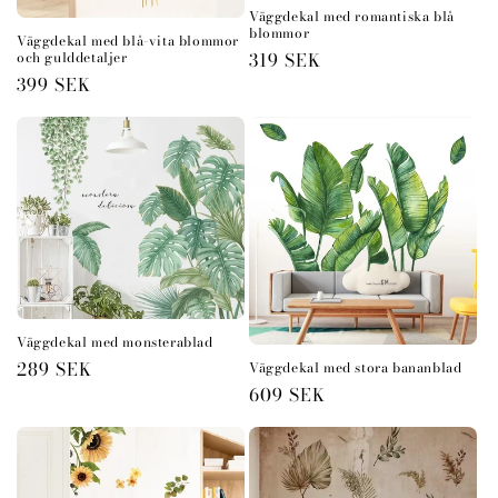
Väggdekal med romantiska blå
blommor
Väggdekal med blå-vita blommor
och gulddetaljer
Ordinarie
319 SEK
Ordinarie
399 SEK
pris
pris
Väggdekal med monsterablad
Ordinarie
289 SEK
Väggdekal med stora bananblad
Ordinarie
609 SEK
pris
pris