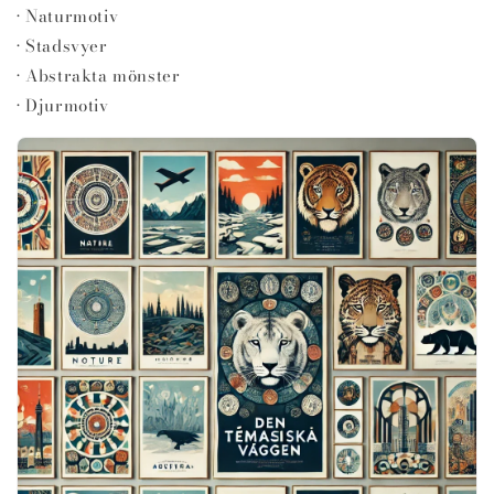
• Naturmotiv
• Stadsvyer
• Abstrakta mönster
• Djurmotiv