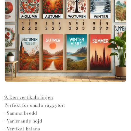
9. Den vertikala linjen
Perfekt för smala väggytor:
• Samma bredd
• Varierande höjd
• Vertikal balans