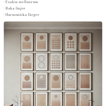
• Exakta mellanrum
• Raka linjer
• Harmoniska färger