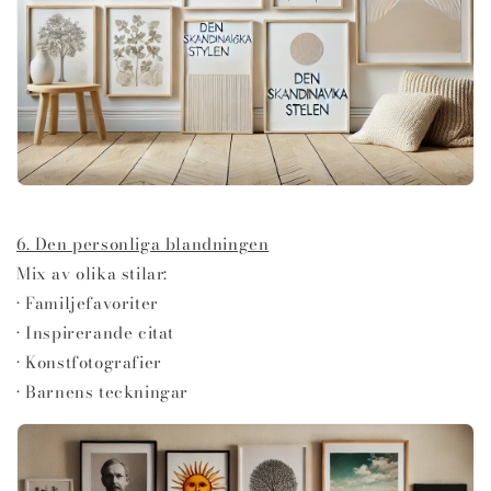
6. Den personliga blandningen
Mix av olika stilar:
• Familjefavoriter
• Inspirerande citat
• Konstfotografier
• Barnens teckningar