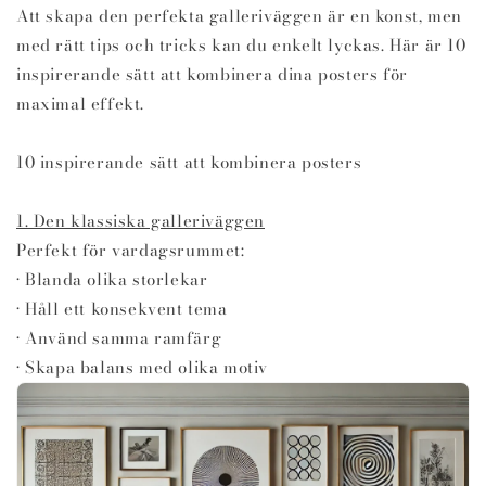
Att skapa den perfekta galleriväggen är en konst, men
med rätt tips och tricks kan du enkelt lyckas. Här är 10
inspirerande sätt att kombinera dina posters för
maximal effekt.
10 inspirerande sätt att kombinera posters
1. Den klassiska galleriväggen
Perfekt för vardagsrummet:
• Blanda olika storlekar
• Håll ett konsekvent tema
• Använd samma ramfärg
• Skapa balans med olika motiv